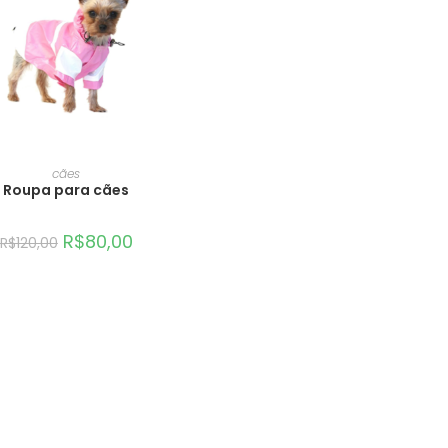
ICIONAR AO CARRINHO
cães
Roupa para cães
R$
80,00
R$
120,00