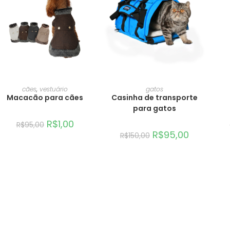
ADICIONAR AO CARRINHO
ADICIONAR AO CARRINHO
AD
cães
,
vestuário
gatos
Macacão para cães
Casinha de transporte
para gatos
R$
1,00
R$
95,00
R$
95,00
R$
150,00