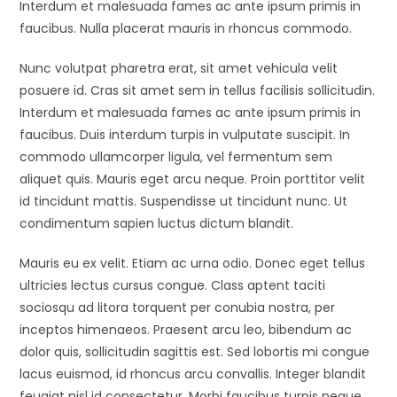
Interdum et malesuada fames ac ante ipsum primis in
faucibus. Nulla placerat mauris in rhoncus commodo.
Nunc volutpat pharetra erat, sit amet vehicula velit
posuere id. Cras sit amet sem in tellus facilisis sollicitudin.
Interdum et malesuada fames ac ante ipsum primis in
faucibus. Duis interdum turpis in vulputate suscipit. In
commodo ullamcorper ligula, vel fermentum sem
aliquet quis. Mauris eget arcu neque. Proin porttitor velit
id tincidunt mattis. Suspendisse ut tincidunt nunc. Ut
condimentum sapien luctus dictum blandit.
Mauris eu ex velit. Etiam ac urna odio. Donec eget tellus
ultricies lectus cursus congue. Class aptent taciti
sociosqu ad litora torquent per conubia nostra, per
inceptos himenaeos. Praesent arcu leo, bibendum ac
dolor quis, sollicitudin sagittis est. Sed lobortis mi congue
lacus euismod, id rhoncus arcu convallis. Integer blandit
feugiat nisl id consectetur. Morbi faucibus turpis neque,