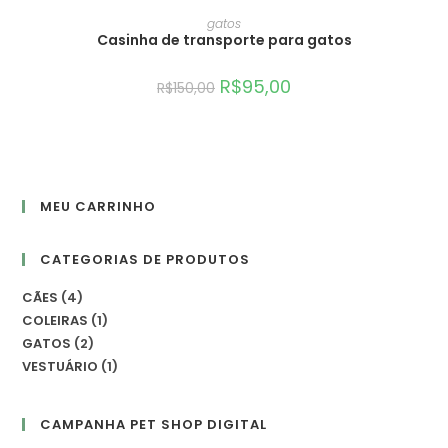
ADICIONAR AO CARRINHO
gatos
Casinha de transporte para gatos
OFERTA!
R$
95,00
R$
150,00
MEU CARRINHO
CATEGORIAS DE PRODUTOS
CÃES
4
COLEIRAS
1
GATOS
2
VESTUÁRIO
1
CAMPANHA PET SHOP DIGITAL