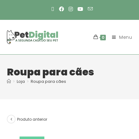
Menu
0
Roupa para cães
>
Loja
>
Roupa para cães
Produto anterior