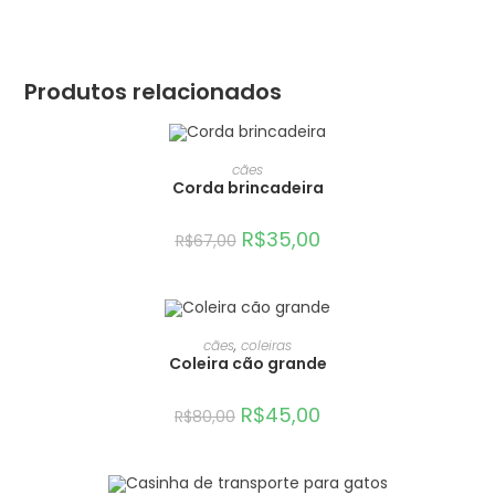
Produtos relacionados
ADICIONAR AO CARRINHO
cães
Corda brincadeira
OFERTA!
R$
35,00
R$
67,00
ADICIONAR AO CARRINHO
cães
,
coleiras
Coleira cão grande
OFERTA!
R$
45,00
R$
80,00